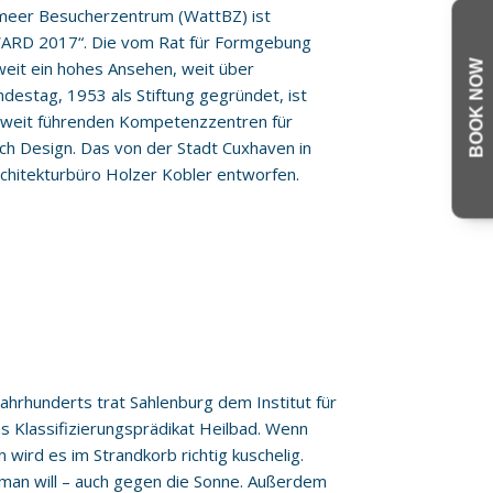
eer Besucherzentrum (WattBZ) ist
WARD 2017“. Die vom Rat für Formgebung
it ein hohes Ansehen, weit über
BOOK NOW
ndestag, 1953 als Stiftung gegründet, ist
tweit führenden Kompetenzzentren für
h Design. Das von der Stadt Cuxhaven in
hitekturbüro Holzer Kobler entworfen.
ahrhunderts trat Sahlenburg dem Institut für
as Klassifizierungsprädikat Heilbad. Wenn
n wird es im Strandkorb richtig kuschelig.
man will – auch gegen die Sonne. Außerdem