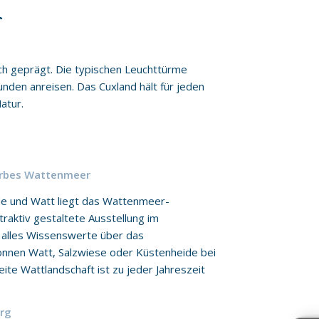
r
ch geprägt. Die typischen Leuchttürme
unden anreisen. Das Cuxland hält für jeden
atur.
rbes Wattenmeer
de und Watt liegt das Wattenmeer-
ttraktiv gestaltete Ausstellung im
t alles Wissenswerte über das
nnen Watt, Salzwiese oder Küstenheide bei
ite Wattlandschaft ist zu jeder Jahreszeit
urg