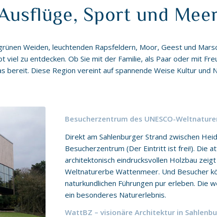
Ausflüge, Sport und Mee
 grünen Weiden, leuchtenden Rapsfeldern, Moor, Geest und Mars
t viel zu entdecken. Ob Sie mit der Familie, als Paar oder mit Fre
s bereit. Diese Region vereint auf spannende Weise Kultur und N
Besucherzentrum des UNESCO-Weltnature
Direkt am Sahlenburger Strand zwischen Hei
Besucherzentrum (Der Eintritt ist frei!). Die a
architektonisch eindrucksvollen Holzbau zeig
Weltnaturerbe Wattenmeer. Und Besucher kö
naturkundlichen Führungen pur erleben. Die we
ein besonderes Naturerlebnis.
WattBZ – visionäre Architektur in Sahlenb