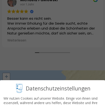
vor 1 Jahr
Besser kann es nicht sein.
Wer immer Erholung für die Seele sucht, echte
Ansprache erleben und dabei die Schönheiten der
Natur genießen möchte, darf sich sicher sein, an
diesem Ort alles zu finden, was es braucht, um sich
Weiterlesen
wirklich zu erholen.
Körper, Geist und Seele werden gestärkt. Da reicht
schon ein Kurzurlaub über das Wochenende. Wer
hätte das gedacht.
Danke an dieses tolle Team!
+
−
Datenschutzeinstellungen
Wir nutzen Cookies auf unserer Website. Einige von ihnen sind
essenziell, während andere uns helfen, diese Website und Ihre