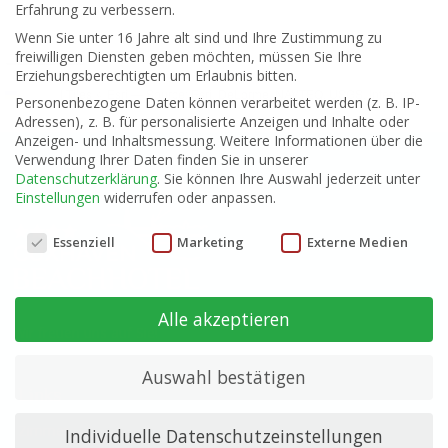
Erfahrung zu verbessern.
Wenn Sie unter 16 Jahre alt sind und Ihre Zustimmung zu
freiwilligen Diensten geben möchten, müssen Sie Ihre
1 km
3000 ft
Erziehungsberechtigten um Erlaubnis bitten.
Leaflet
|
Tiles © Esri — Source: Esri, DeLorme, NAVTEQ, USGS, Intermap,
Personenbezogene Daten können verarbeitet werden (z. B. IP-
iPC, NRCAN, Esri Japan, METI, Esri China (Hong Kong), Esri (Thailand),
Adressen), z. B. für personalisierte Anzeigen und Inhalte oder
TomTom, 2012
Anzeigen- und Inhaltsmessung.
Weitere Informationen über die
Verwendung Ihrer Daten finden Sie in unserer
Datenschutzerklärung
.
Sie können Ihre Auswahl jederzeit unter
Einstellungen
widerrufen oder anpassen.
Datenschutzeinstellungen
Essenziell
Marketing
Externe Medien
Alle akzeptieren
Wir freuen uns auf Sie!
Auswahl bestätigen
Links
Zimmer
Individuelle Datenschutzeinstellungen